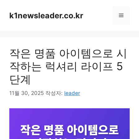
컨
텐
k1newsleader.co.kr
메
츠
로
뉴
건
너
작은 명품 아이템으로 시
뛰
기
작하는 럭셔리 라이프 5
단계
11월 30, 2025
작성자:
leader