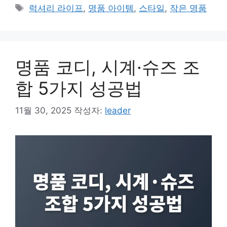
테
태
럭셔리 라이프
,
명품 아이템
,
스타일
,
작은 명품
고
그
리
명품 코디, 시계·슈즈 조
합 5가지 성공법
11월 30, 2025
작성자:
leader