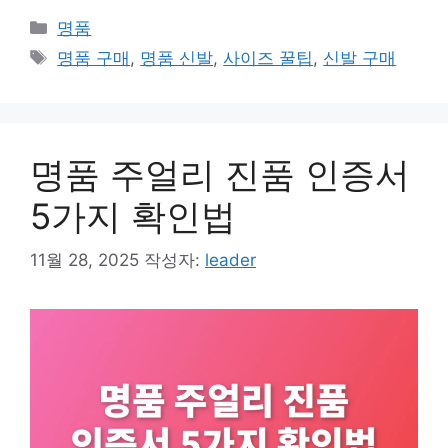
카
명품
테
태
명품 구매
,
명품 신발
,
사이즈 꿀팁
,
신발 구매
고
그
리
명품 주얼리 진품 인증서
5가지 확인법
11월 28, 2025
작성자:
leader