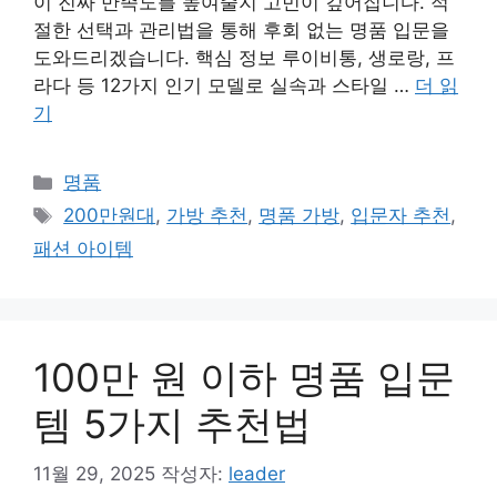
이 진짜 만족도를 높여줄지 고민이 깊어집니다. 적
절한 선택과 관리법을 통해 후회 없는 명품 입문을
도와드리겠습니다. 핵심 정보 루이비통, 생로랑, 프
라다 등 12가지 인기 모델로 실속과 스타일 …
더 읽
기
카
명품
테
태
200만원대
,
가방 추천
,
명품 가방
,
입문자 추천
,
고
그
패션 아이템
리
100만 원 이하 명품 입문
템 5가지 추천법
11월 29, 2025
작성자:
leader