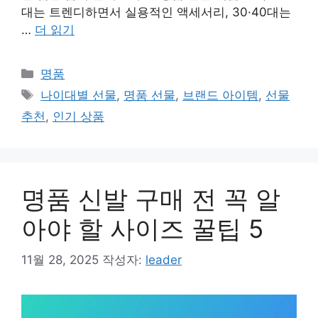
대는 트렌디하면서 실용적인 액세서리, 30·40대는
…
더 읽기
카
명품
테
태
나이대별 선물
,
명품 선물
,
브랜드 아이템
,
선물
고
그
추천
,
인기 상품
리
명품 신발 구매 전 꼭 알
아야 할 사이즈 꿀팁 5
11월 28, 2025
작성자:
leader