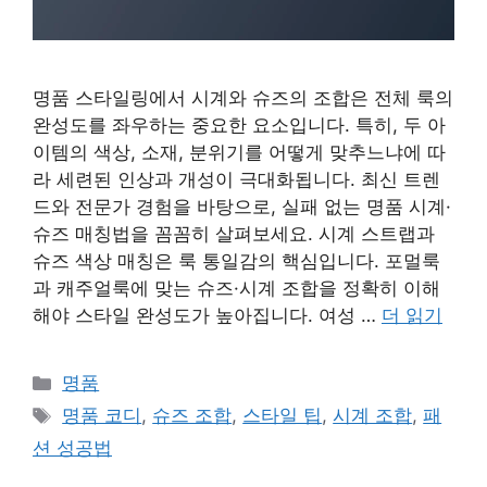
명품 스타일링에서 시계와 슈즈의 조합은 전체 룩의
완성도를 좌우하는 중요한 요소입니다. 특히, 두 아
이템의 색상, 소재, 분위기를 어떻게 맞추느냐에 따
라 세련된 인상과 개성이 극대화됩니다. 최신 트렌
드와 전문가 경험을 바탕으로, 실패 없는 명품 시계·
슈즈 매칭법을 꼼꼼히 살펴보세요. 시계 스트랩과
슈즈 색상 매칭은 룩 통일감의 핵심입니다. 포멀룩
과 캐주얼룩에 맞는 슈즈·시계 조합을 정확히 이해
해야 스타일 완성도가 높아집니다. 여성 …
더 읽기
카
명품
테
태
명품 코디
,
슈즈 조합
,
스타일 팁
,
시계 조합
,
패
고
그
션 성공법
리