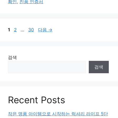
확인
,
진품 인증서
리
페
페
페
1
2
…
30
다음
→
이
이
이
지
지
지
검색
검색
Recent Posts
작은 명품 아이템으로 시작하는 럭셔리 라이프 5단