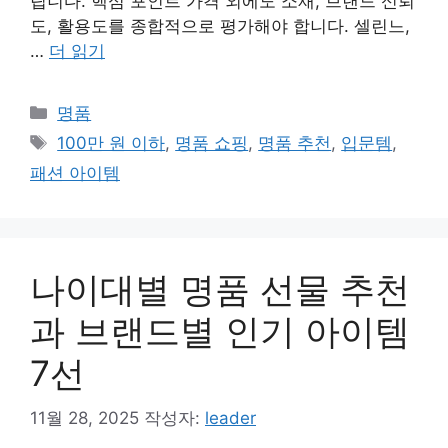
립니다. 핵심 포인트 가격 외에도 소재, 브랜드 신뢰
도, 활용도를 종합적으로 평가해야 합니다. 셀린느,
…
더 읽기
카
명품
테
태
100만 원 이하
,
명품 쇼핑
,
명품 추천
,
입문템
,
고
그
패션 아이템
리
나이대별 명품 선물 추천
과 브랜드별 인기 아이템
7선
11월 28, 2025
작성자:
leader