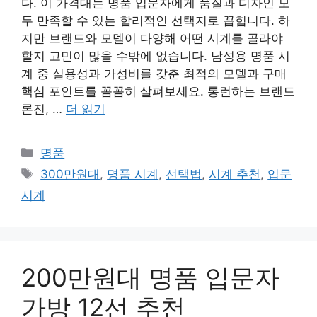
다. 이 가격대는 명품 입문자에게 품질과 디자인 모
두 만족할 수 있는 합리적인 선택지로 꼽힙니다. 하
지만 브랜드와 모델이 다양해 어떤 시계를 골라야
할지 고민이 많을 수밖에 없습니다. 남성용 명품 시
계 중 실용성과 가성비를 갖춘 최적의 모델과 구매
핵심 포인트를 꼼꼼히 살펴보세요. 롱런하는 브랜드
론진, …
더 읽기
카
명품
테
태
300만원대
,
명품 시계
,
선택법
,
시계 추천
,
입문
고
그
시계
리
200만원대 명품 입문자
가방 12선 추천